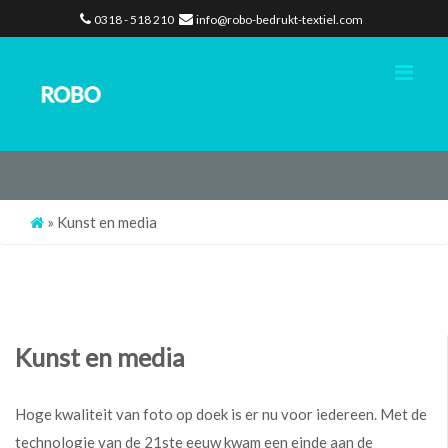
0318 - 518 210
info@robo-bedrukt-textiel.com
Me
»
Kunst en media
Kunst en media
Hoge kwaliteit van foto op doek is er nu voor iedereen. Met de
technologie van de 21ste eeuw kwam een einde aan de